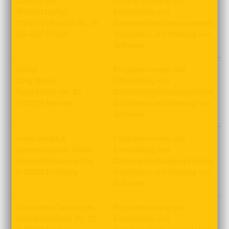
Loyko EOOD
Programmierung und
(Ronald Loyko)
Entwicklung von
Stefan Verkovich Str. 10
Datenverarbeitungssystemen,
BG-4000 Plodiv
Installation und Wartung von
Software
CUS-p
Programmierung und
Jörg Wrase
Entwicklung von
Egon-Kähler-Str. 80
Datenverarbeitungssystemen,
D-28279 Bremen
Installation und Wartung von
Software
meco media &
Programmierung und
communication GmbH
Entwicklung von
Hoheluftchaussee 53a
Datenverarbeitungssystemen,
D-20253 Hamburg
Installation und Wartung von
Software
Alexandros Tselengidis
Programmierung und
Aßmannshauser Str. 52
Entwicklung von