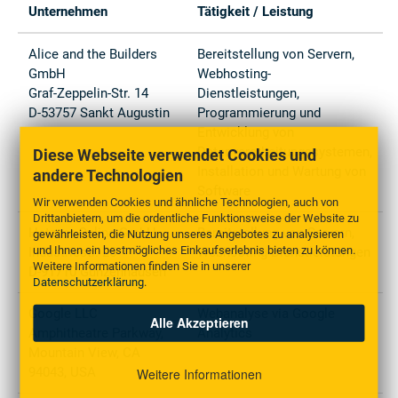
Unternehmen
Tätigkeit / Leistung
Alice and the Builders
Bereitstellung von Servern,
GmbH
Webhosting-
Graf-Zeppelin-Str. 14
Dienstleistungen,
D-53757 Sankt Augustin
Programmierung und
Entwicklung von
Datenverarbeitungssystemen,
Diese Webseite verwendet Cookies und
Installation und Wartung von
andere Technologien
Software
Wir verwenden Cookies und ähnliche Technologien, auch von
Drittanbietern, um die ordentliche Funktionsweise der Website zu
Hetzner Online GmbH
Bereitstellung von Servern,
gewährleisten, die Nutzung unseres Angebotes zu analysieren
und Ihnen ein bestmögliches Einkaufserlebnis bieten zu können.
Industriestr. 25
Webhosting-Dienstleistungen
Weitere Informationen finden Sie in unserer
D-91710 Gunzenhausen
Datenschutzerklärung
.
Google LLC
Webanalyse via Google
Alle Akzeptieren
Amphitheatre Parkway,
Analytics
Mountain View, CA
94043, USA
Weitere Informationen