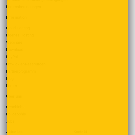
Forumsbedingungen
Information
Cloud Hosting
Eigenes Hosting
Webinare
Download
PayPal
Entwickler-Ressourcen
Partnerprogramm
Blog
Forum
Über uns
Geschichte
Philosophie
Jobs
Aktuelles
Kontakt