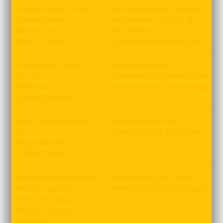
Google Ireland Limited
Bereistellung bzw. Nutzung
Gordon House
des Dienstes "G Suite" (E-
Barrow Street
Mail, Kalender,
Dublin 4, Irland
Dokumentenverwaltung etc.)
CleverReach GmbH &
Bereitstellung der
Co. KG
CleverReach-Software für den
Mühlenstr 43
E-Mail-Versand/- Auswertung
D-26180 Rastede
BSAG Bueroservice24
Entgegennahme und
AG
Vermittlung von Telefonaten
Pappelallee 78/79
D-10437 Berlin
www.publicompserver.de
Bereitstellung von Servern,
Inhaber: Ingo Klein
Webhosting-Dienstleistungen
Obere Bachgasse 22
D-92237 Sulzbach-
Rosenberg