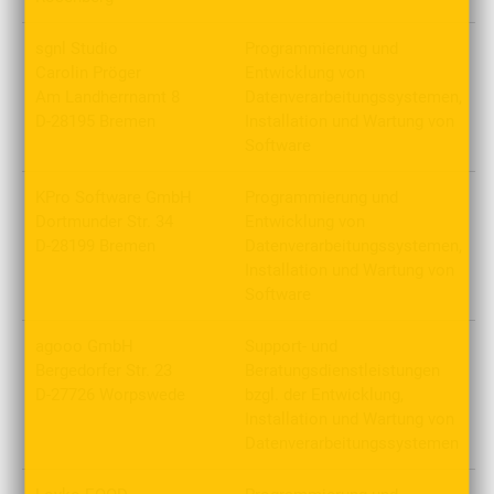
sgnl Studio
Programmierung und
Carolin Pröger
Entwicklung von
Am Landherrnamt 8
Datenverarbeitungssystemen,
D-28195 Bremen
Installation und Wartung von
Software
KPro Software GmbH
Programmierung und
Dortmunder Str. 34
Entwicklung von
D-28199 Bremen
Datenverarbeitungssystemen,
Installation und Wartung von
Software
agooo GmbH
Support- und
Bergedorfer Str. 23
Beratungsdienstleistungen
D-27726 Worpswede
bzgl. der Entwicklung,
Installation und Wartung von
Datenverarbeitungssystemen