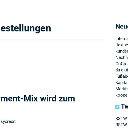
estellungen
Neu
Intern
flexib
kunden
Nachha
GoGree
du akt
Fußab
Kapita
Markte
kooper
yment-Mix wird zum
Tw
RSTW 
asycredit
RSTW R