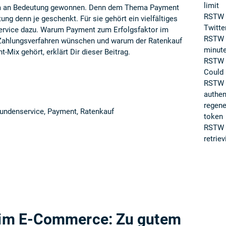
limit
rm an Bedeutung gewonnen. Denn dem Thema Payment
RSTW 
ng denn je geschenkt. Für sie gehört ein vielfältiges
Twitte
ervice dazu. Warum Payment zum Erfolgsfaktor im
RSTW I
 Zahlungsverfahren wünschen und warum der Ratenkauf
minute
-Mix gehört, erklärt Dir dieser Beitrag.
RSTW T
Could 
RSTW 
authent
regene
undenservice
,
Payment
,
Ratenkauf
token
RSTW T
retrie
im E-Commerce: Zu gutem