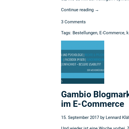
Continue reading
→
3 Comments
Tags:
Bestellungen
,
E-Commerce
,
k
Gambio Blogmark
im E-Commerce
15. September 2017 by
Lennard Klä
Und wieder ist eine Woche vorbei, Z