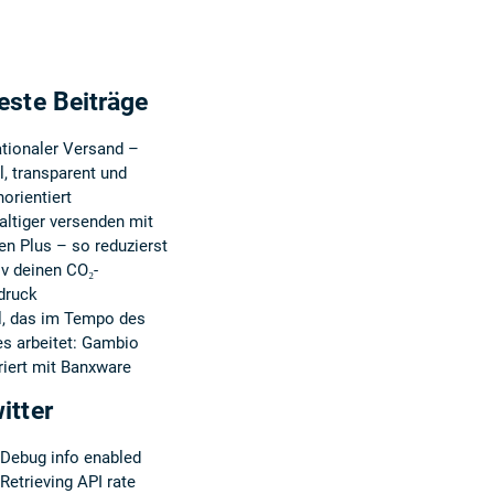
este Beiträge
ationaler Versand –
el, transparent und
orientiert
ltiger versenden mit
n Plus – so reduzierst
iv deinen CO₂-
druck
l, das im Tempo des
s arbeitet: Gambio
iert mit Banxware
itter
Debug info enabled
etrieving API rate