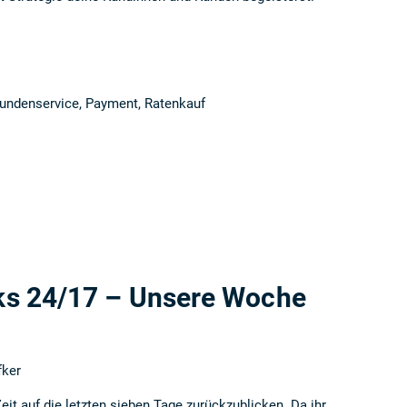
undenservice
,
Payment
,
Ratenkauf
s 24/17 – Unsere Woche
fker
eit auf die letzten sieben Tage zurückzublicken. Da ihr