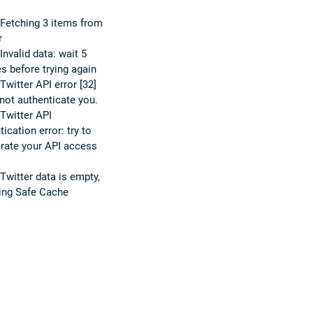
Fetching 3 items from
r
nvalid data: wait 5
s before trying again
witter API error [32]
not authenticate you.
Twitter API
ication error: try to
rate your API access
witter data is empty,
ving Safe Cache