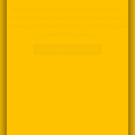
Wir machen es dir maximal einfach: Erstelle
noch heute ganz unkompliziert deinen ersten
Testshop. Wir sind für dich da, falls du Fragen
hast oder Hilfe benötigst.
Jetzt 30 Tage risikolos testen!