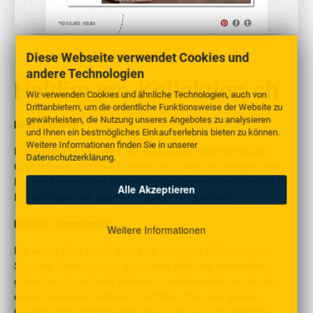
http://www.haldimann-kollektion.ch/shop
Diese Webseite verwendet Cookies und
andere Technologien
Haldimann-Kollektion.ch
Wir verwenden Cookies und ähnliche Technologien, auch von
Drittanbietern, um die ordentliche Funktionsweise der Website zu
gewährleisten, die Nutzung unseres Angebotes zu analysieren
Beschreibung
und Ihnen ein bestmögliches Einkaufserlebnis bieten zu können.
Weitere Informationen finden Sie in unserer
In unserem Shop finden Sie besondere Fingerringe und
Datenschutzerklärung
.
Ohrschmuck. Schmuckstücke die in der Vielfältigkeit von
Farben, Formen und Materialien bestechen. Der Shop ist für
Alle Akzeptieren
Privatkunden wie auch für Händler eingerichtet.
Händler-Kommentar
Weitere Informationen
Für wenig Geld erhält man eine sehr gute Software, inkl.
Support. Dieser hat bis jetzt jedes Problem einwandfrei
gelöst, auch spezielle Währungsprobleme/Fragen die bei
einem Schweizer Anbieter auftreten. Die sehr großen
Gestaltungsmöglichkeiten haben uns als nicht Website