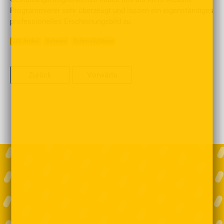
Programmierer sehr überzeugt und lassen ein eigenständiges
professionelles Erscheinungsbild zu.
250 Artikel
Schweiz
Schmuck/Uhren
Zurück
Vorwärts