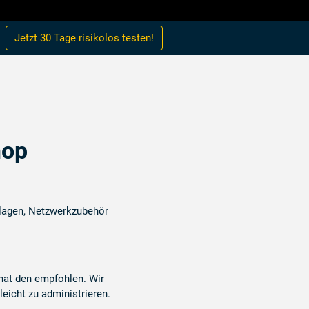
Jetzt 30 Tage
risikolos
testen!
hop
lagen, Netzwerkzubehör
at den empfohlen. Wir
leicht zu administrieren.