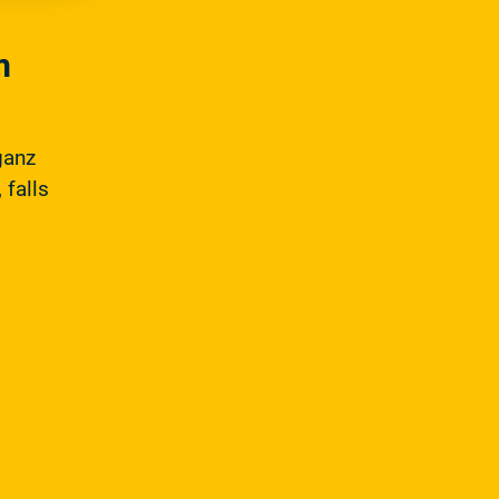
m
ganz
 falls