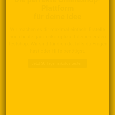
Plattform
für deine Idee
Wir machen es dir maximal einfach: Erstelle
noch heute ganz unkompliziert deinen ersten
Testshop. Wir sind für dich da, falls du Fragen
hast oder Hilfe benötigst.
Jetzt 30 Tage risikolos testen!