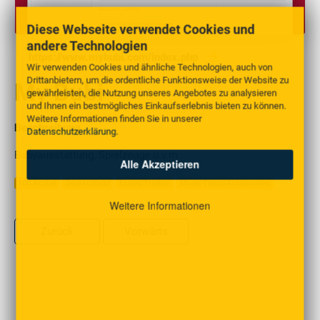
Diese Webseite verwendet Cookies und
andere Technologien
https://www.mybubi.com/index.php
Wir verwenden Cookies und ähnliche Technologien, auch von
Drittanbietern, um die ordentliche Funktionsweise der Website zu
My Bubi
gewährleisten, die Nutzung unseres Angebotes zu analysieren
und Ihnen ein bestmögliches Einkaufserlebnis bieten zu können.
Weitere Informationen finden Sie in unserer
Beschreibung
Datenschutzerklärung
.
Babyausstattung, Spielzeuge u.v.m.
Alle Akzeptieren
100 Artikel
Deutschland
Essen/Trinken
Mode/Textil/Accessoires
Weitere Informationen
Zurück
Vorwärts