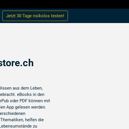
Jetzt 30 Tage
risikolos
testen!
store.ch
 Wissen aus dem Leben,
gebracht. eBooks in den
 ePub oder PDF können mit
llen App gelesen werden.
erschiedenen
Thematiken, helfen die
 Lebensumstände zu