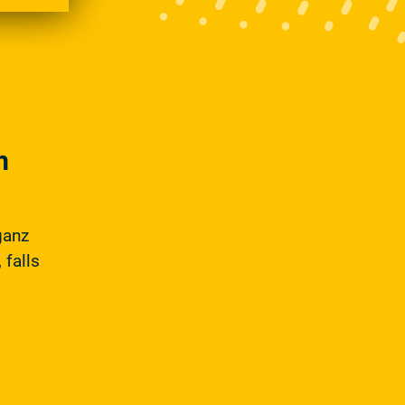
m
ganz
 falls