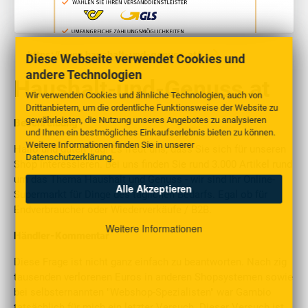
https://www.haushalt-und-genuss.at/
Diese Webseite verwendet Cookies und
andere Technologien
Haushalt-und-Genuss.at
Wir verwenden Cookies und ähnliche Technologien, auch von
Drittanbietern, um die ordentliche Funktionsweise der Website zu
gewährleisten, die Nutzung unseres Angebotes zu analysieren
Beschreibung
und Ihnen ein bestmögliches Einkaufserlebnis bieten zu können.
Weitere Informationen finden Sie in unserer
Hallo und guten Tag! Es freut uns, dass Sie sich für unseren
Datenschutzerklärung
.
Shop interessieren. Bei uns finden Sie rund 3.000 Artikel rund
um das Thema Haushalt und Genuss - wir sind Ihr Online-
Alle Akzeptieren
Supermarkt für Dinge des täglichen Bedarfs. Egal ob für
Endverbraucher oder Wiederverkäufe / B2B.
Weitere Informationen
Händler-Kommentar
Diese Frage ist nicht ganz einfach zu beantworten. Nach zig
tausenden verlorenen Euros in anderen Shopsystemen sowie
bei selbsternannten "Webshop-Spezialisten" war Gambio
tatsächlich für mich ein letzter Versuch. Dieser Versuch ist