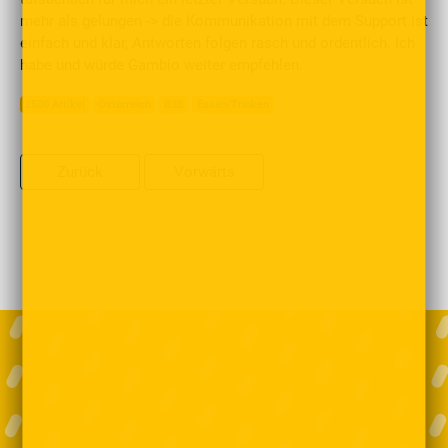
mehr als gelungen -> die Kommunikation mit dem Support ist
einfach und klar, Antworten folgen rasch und ordentlich. Ich
habe und würde Gambio weiter empfehlen.
2500 Artikel
Österreich
B2B
Essen/Trinken
Zurück
Vorwärts