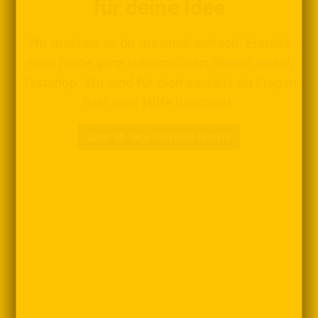
für deine Idee
Wir machen es dir maximal einfach: Erstelle
noch heute ganz unkompliziert deinen ersten
Testshop. Wir sind für dich da, falls du Fragen
hast oder Hilfe benötigst.
Jetzt 30 Tage risikolos testen!