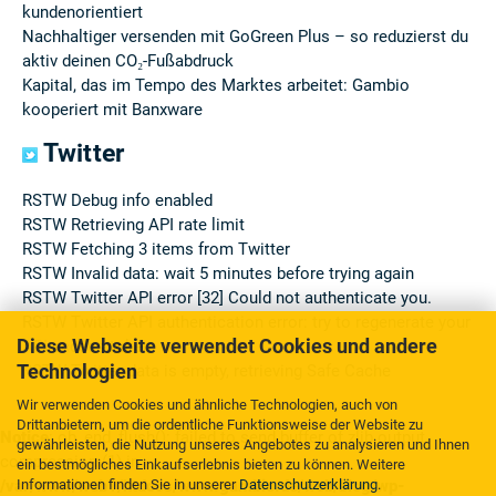
kundenorientiert
Nachhaltiger versenden mit GoGreen Plus – so reduzierst du
aktiv deinen CO₂-Fußabdruck
Kapital, das im Tempo des Marktes arbeitet: Gambio
kooperiert mit Banxware
Twitter
RSTW Debug info enabled
RSTW Retrieving API rate limit
RSTW Fetching 3 items from Twitter
RSTW Invalid data: wait 5 minutes before trying again
RSTW Twitter API error [32] Could not authenticate you.
RSTW Twitter API authentication error: try to regenerate your
Diese Webseite verwendet Cookies und andere
API access token
Technologien
RSTW Twitter data is empty, retrieving Safe Cache
Wir verwenden Cookies und ähnliche Technologien, auch von
Drittanbietern, um die ordentliche Funktionsweise der Website zu
Notice
: ob_end_flush(): failed to send buffer of zlib output
gewährleisten, die Nutzung unseres Angebotes zu analysieren und Ihnen
compression (1) in
ein bestmögliches Einkaufserlebnis bieten zu können. Weitere
/var/www/web1/htdocs/www.gambio.de/web/blog/wp-
Informationen finden Sie in unserer
Datenschutzerklärung
.